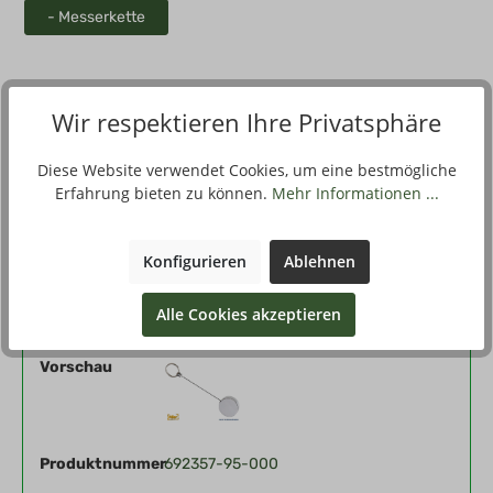
- Messerkette
Wir respektieren Ihre Privatsphäre
Beschreibung
Das Gehäuse ist aus Metall. Die Nylonschnur, an deren Ende
Diese Website verwendet Cookies, um eine bestmögliche
sich ein Schlüsselring befindet ist auf eine Länge von 63 cm
Erfahrung bieten zu können.
Mehr Informationen ...
ausz…
Mehr
Konfigurieren
Ablehnen
Filter
Alle Cookies akzeptieren
Vorschau
Produktnummer
692357-95-000