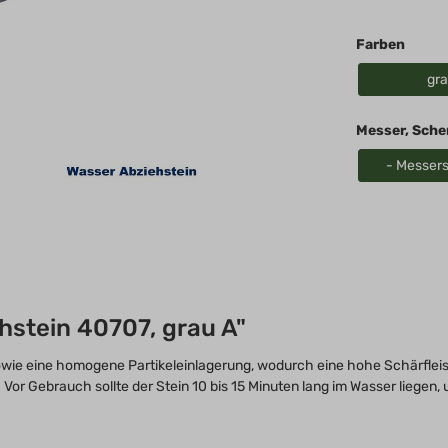
Königreich, United
Kingdom, Great
Farben
Britain
gr
Messer, Sche
- Messer
hstein 40707, grau A"
owie eine homogene Partikeleinlagerung, wodurch eine hohe Schärfleist
 Vor Gebrauch sollte der Stein 10 bis 15 Minuten lang im Wasser liege