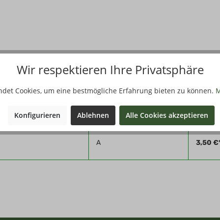
74544 Michelbach, info@haller-stahlwaren.de
Wir respektieren Ihre Privatsphäre
Filter
ndet Cookies, um eine bestmögliche Erfahrung bieten zu können.
M
Konfigurieren
Ablehnen
Alle Cookies akzeptieren
Qualität
Stückp
A
3,50 €