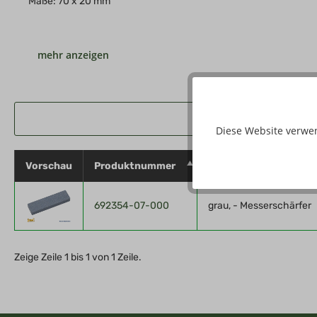
Maße: 70 x 20 mm
Hersteller: Haller Stahlwarenhaus GmbH, Am Gartennest 1, D - 
Diese Website verwe
Vorschau
Produktnummer
Eigenschaften
692354-07-000
grau, - Messerschärfer
Zeige Zeile 1 bis 1 von 1 Zeile.