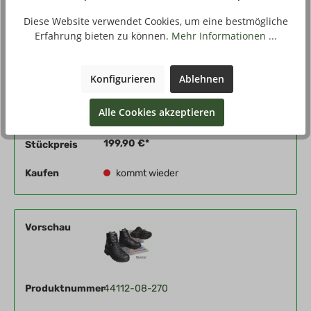
Diese Website verwendet Cookies, um eine bestmögliche
Erfahrung bieten zu können.
Mehr Informationen ...
Produktnummer
44112-08-265
Konfigurieren
Ablehnen
Eigenschaften
schwarz, 41 - UK 7 - 265
Alle Cookies akzeptieren
Qualität
A
199,90 €*
Stückpreis
Kaufen
kommt wieder
Vorschau
Produktnummer
44112-08-270