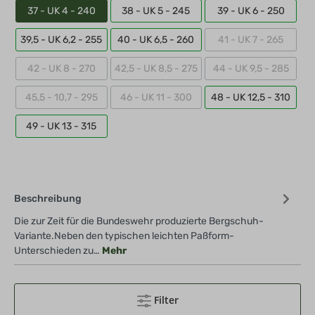
37 - UK 4 - 240
38 - UK 5 - 245
39 - UK 6 - 250
39,5 - UK 6,2 - 255
40 - UK 6,5 - 260
41 - UK 7 - 265
42 - UK 8 - 270
42,5 - UK 8,5 - 275
44 - UK 9,5 - 285
45,5 - 10,7 - 295
46 - UK 11 - 300
48 - UK 12,5 - 310
49 - UK 13 - 315
Beschreibung
Die zur Zeit für die Bundeswehr produzierte Bergschuh-
Variante.Neben den typischen leichten Paßform-
Unterschieden zu…
Mehr
Filter