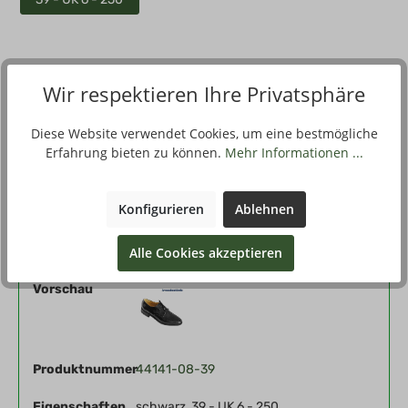
Wir respektieren Ihre Privatsphäre
Beschreibung
Ledersohle, abriebarmer Vibramabsatz. Obermaterial: Leder
Diese Website verwendet Cookies, um eine bestmögliche
Sohle: Leder Hersteller: Sturm Handels GmbH, Tangermünde,…
Erfahrung bieten zu können.
Mehr Informationen ...
Mehr
Konfigurieren
Ablehnen
Filter
Alle Cookies akzeptieren
Vorschau
Produktnummer
44141-08-39
Eigenschaften
schwarz, 39 - UK 6 - 250