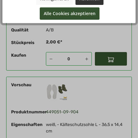
Eigenschaften
weiß, - Kälteschutzsohle M - 33,5 x 13,2
Alle Cookies akzeptieren
cm
Qualität
A/B
2,00 €*
Stückpreis
Kaufen
Vorschau
Produktnummer
449051-09-904
Eigenschaften
weiß, - Kälteschutzsohle L - 36,5 x 14,4
cm