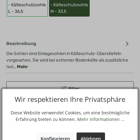
- Kälteschutzsohle
- Kälteschutzsohle
L - 36,5
M - 33,5
Beschreibung
Die Sohlen sind Einlagesohlen in Kälteschutz-Überstiefeln
vorgesehen. Sie wird bei extremer Bodenkälte als zusätzliche
Isol…
Mehr
Filter
Wir respektieren Ihre Privatsphäre
Vorschau
Diese Website verwendet Cookies, um eine bestmögliche
Erfahrung bieten zu können.
Mehr Informationen ...
Konfigurieren
Ablehnen
Produktnummer
449051-09-903