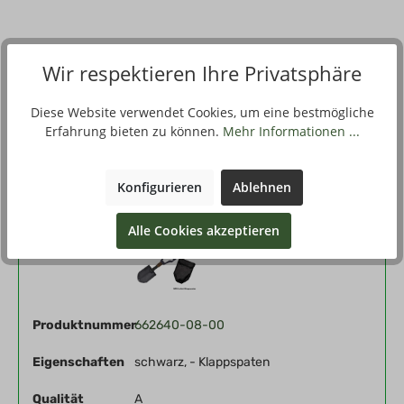
Beschreibung
Wir respektieren Ihre Privatsphäre
Der kleine 3teilige Spaten wird mit Tasche geliefert. Länge
aufgeklappt ca. 60 cm Packmaß ca. 24 x 15 x 6 cm Gewic…
Diese Website verwendet Cookies, um eine bestmögliche
Mehr
Erfahrung bieten zu können.
Mehr Informationen ...
Filter
Konfigurieren
Ablehnen
Alle Cookies akzeptieren
Vorschau
Produktnummer
662640-08-00
Eigenschaften
schwarz, - Klappspaten
Qualität
A