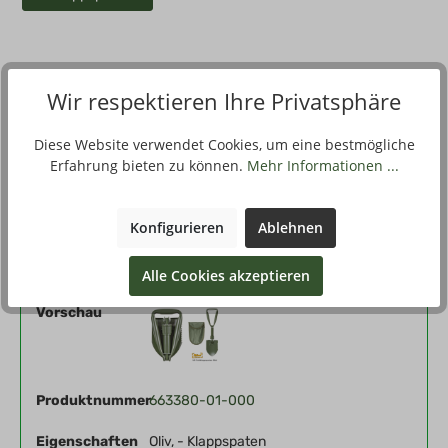
Wir respektieren Ihre Privatsphäre
Beschreibung
Der extra kompakter Klappspaten hat Griff und Spatenblatt
Diese Website verwendet Cookies, um eine bestmögliche
aus robustem Stahl. Bei passendem Winkel ist er auch als
Erfahrung bieten zu können.
Mehr Informationen ...
Hacke ver…
Mehr
Konfigurieren
Ablehnen
Filter
Alle Cookies akzeptieren
Vorschau
Produktnummer
663380-01-000
Eigenschaften
Oliv, - Klappspaten