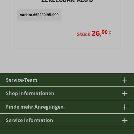
ZERLEGBAR, ALU B
variant-662230-95-000
26
90
,
€
Stück
Service-Team
Shop Informationen
Finde mehr Anregungen
Service Information