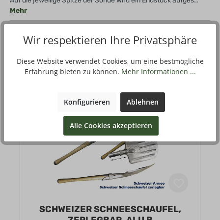
Auf die jeweilige Spitze der Sonde wird ein Endstück aufges…
Mehr
Wir respektieren Ihre Privatsphäre
Diese Website verwendet Cookies, um eine bestmögliche
Dazu passt
Erfahrung bieten zu können.
Mehr Informationen ...
Konfigurieren
Ablehnen
Alle Cookies akzeptieren
SCHWEIZER SCHNEESCHAUFEL,