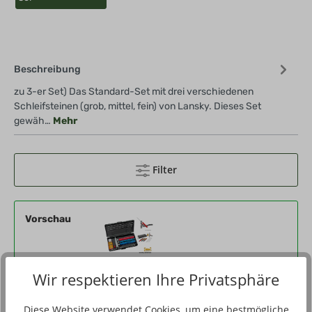
Beschreibung
zu 3-er Set) Das Standard-Set mit drei verschiedenen
Schleifsteinen (grob, mittel, fein) von Lansky. Dieses Set
gewäh…
Mehr
Filter
Vorschau
Wir respektieren Ihre Privatsphäre
Produktnummer
696700-00-03
Diese Website verwendet Cookies, um eine bestmögliche
Eigenschaften
00, Messerschärfset 3er