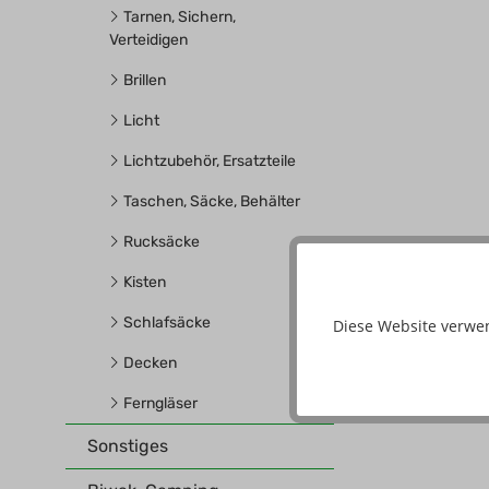
Tarnen, Sichern,
Verteidigen
Brillen
Licht
Lichtzubehör, Ersatzteile
Taschen, Säcke, Behälter
Rucksäcke
Kisten
Schlafsäcke
Diese Website verwe
Decken
Ferngläser
Sonstiges